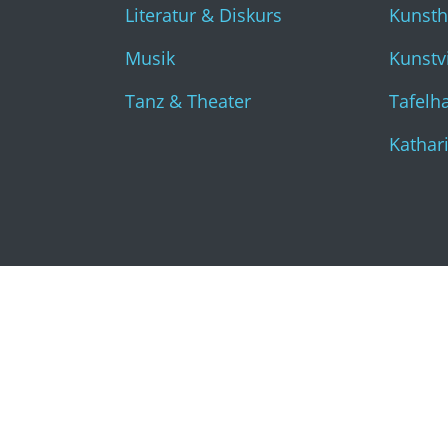
Literatur & Diskurs
Kunst
Musik
Kunstvi
Tanz & Theater
Tafelha
Kathar