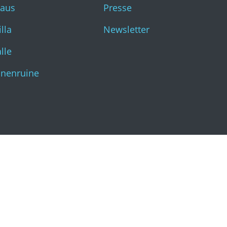
haus
Presse
Katharinenruine
lla
Newsletter
lle
inenruine