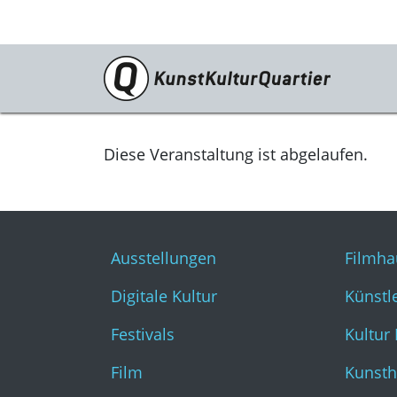
Programm
Ausstellungen
Diese Veranstaltung ist abgelaufen.
Digitale Kultur
Festivals
Ausstellungen
Filmha
Film
Digitale Kultur
Künstl
Literatur & Diskurs
Festivals
Kultur
Musik
Film
Kunsth
Tanz & Theater