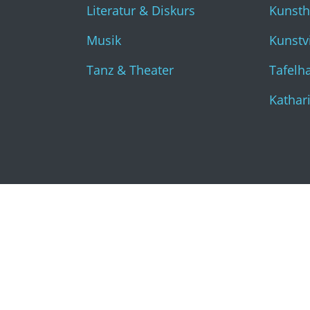
Literatur & Diskurs
Kunst
Musik
Kunstvi
Tanz & Theater
Tafelha
Kathar