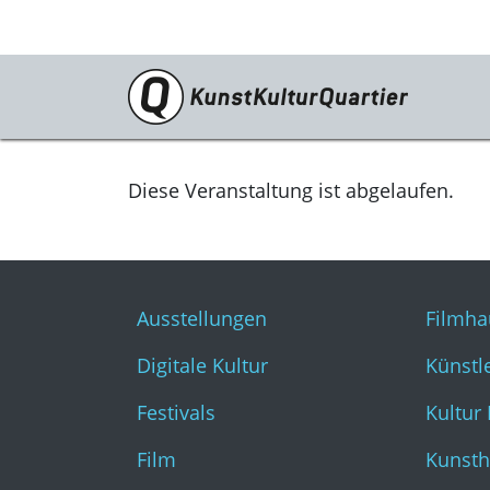
Programm
Ausstellungen
Diese Veranstaltung ist abgelaufen.
Digitale Kultur
Festivals
Ausstellungen
Filmha
Film
Digitale Kultur
Künstl
Literatur & Diskurs
Festivals
Kultur
Musik
Film
Kunsth
Tanz & Theater