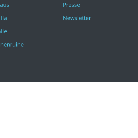
haus
Presse
Katharinenruine
lla
Newsletter
lle
inenruine