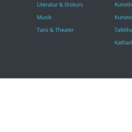
Literatur & Diskurs
Kunst
Musik
Kunstvi
Tanz & Theater
Tafelha
Kathar