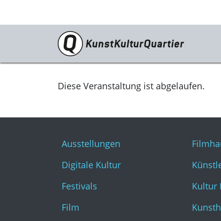
Programm
Ausstellungen
Diese Veranstaltung ist abgelaufen.
Digitale Kultur
Festivals
Ausstellungen
Filmha
Film
Digitale Kultur
Künstl
Literatur & Diskurs
Festivals
Kultur
Musik
Film
Kunsth
Tanz & Theater