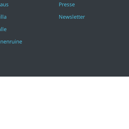
haus
Presse
Katharinenruine
lla
Newsletter
lle
inenruine