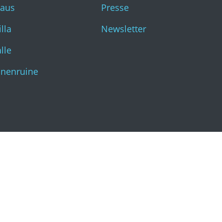
haus
Presse
Katharinenruine
lla
Newsletter
lle
inenruine