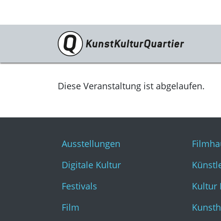
Programm
Ausstellungen
Diese Veranstaltung ist abgelaufen.
Digitale Kultur
Festivals
Ausstellungen
Filmha
Film
Digitale Kultur
Künstl
Literatur & Diskurs
Festivals
Kultur
Musik
Film
Kunsth
Tanz & Theater