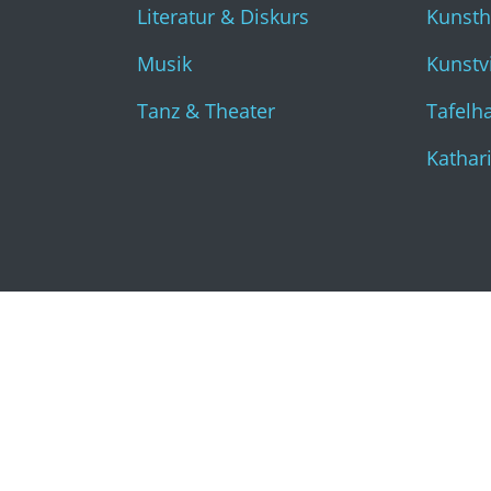
Literatur & Diskurs
Kunst
Musik
Kunstvi
Tanz & Theater
Tafelha
Kathar