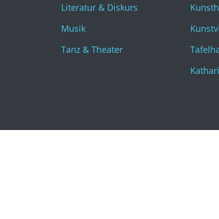
Literatur & Diskurs
Kunst
Musik
Kunstvi
Tanz & Theater
Tafelha
Kathar