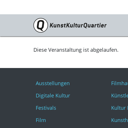
Programm
Ausstellungen
Diese Veranstaltung ist abgelaufen.
Digitale Kultur
Festivals
Ausstellungen
Filmha
Film
Digitale Kultur
Künstl
Literatur & Diskurs
Festivals
Kultur
Musik
Film
Kunsth
Tanz & Theater