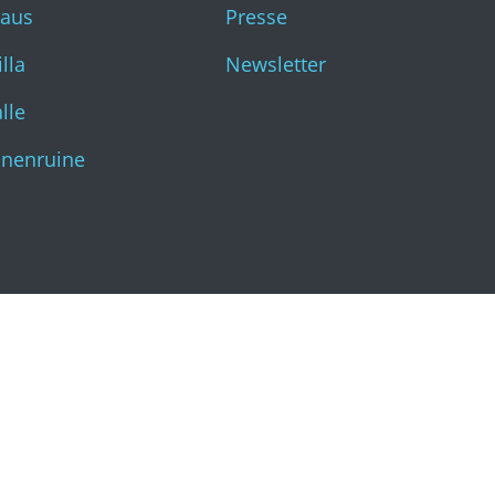
haus
Presse
Katharinenruine
lla
Newsletter
lle
inenruine