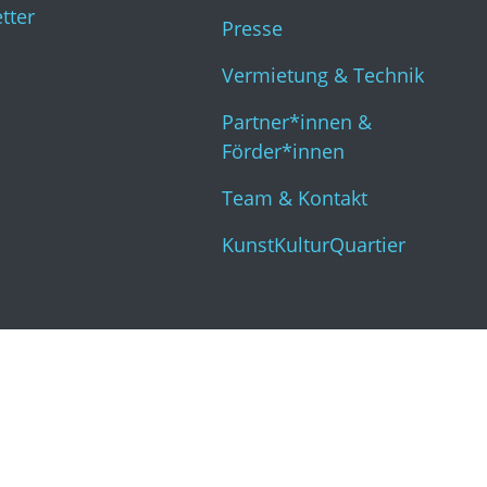
tter
Kun
Presse
Vermietung & Technik
Partner*innen &
Förder*innen
Team & Kontakt
KunstKulturQuartier