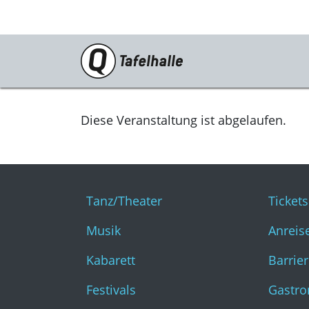
PROGRAMM
Tanz/Theater
Diese Veranstaltung ist abgelaufen.
Musik
Kabarett
Tanz/Theater
Ticket
Festivals
Musik
Anreis
Katharinenruine
Kabarett
Barrier
Für Euch!
Festivals
Gastr