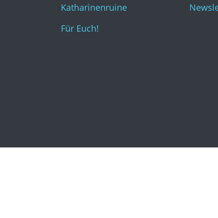
Katharinenruine
Newsle
Für Euch!