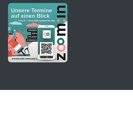
stKulturQuartier