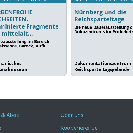
RBENFROHE
Nürnberg und die
CHSEITEN.
Reichsparteitage
uminierte Fragmente
Die neue Dauerausstellung d
Dokuzentrums im Probebet
 mittelalt…
ioausstellung im Bereich
aissance, Barock, Aufk…
manisches
Dokumentationszentrum
ionalmuseum
Reichsparteitagsgelände
s & Abos
Über uns
e
Kooperierende