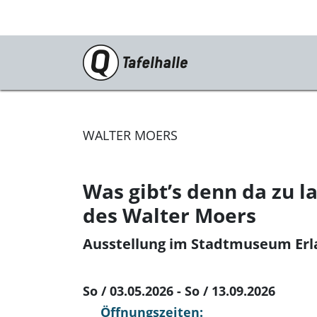
PROGRAMM
Tanz/Theater
WALTER MOERS
Musik
Kabarett
Was gibt’s denn da zu 
des Walter Moers
Festivals
Katharinenruine
Ausstellung im Stadtmuseum Er
Für Euch!
So / 03.05.2026 - So / 13.09.2026
Öffnungszeiten: