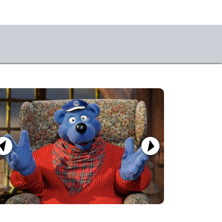
US
r uns
perierende Künstler*innen
ulsförderung Nürnberg
sse
mietung & Technik
tner*innen & Förder*innen
m & Kontakt