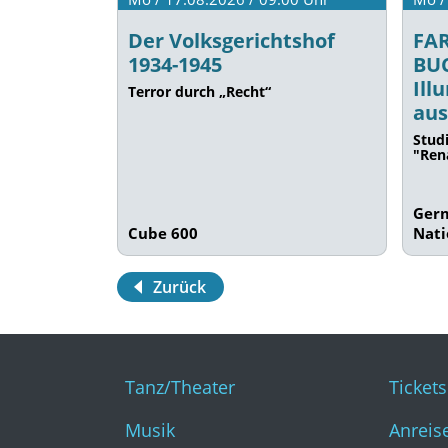
Der Volksgerichtshof
FA
1934-1945
BU
Ill
Terror durch „Recht“
aus
Stud
"Ren
Ger
Cube 600
Nat
Zurück
Tanz/Theater
Ticket
Musik
Anreis