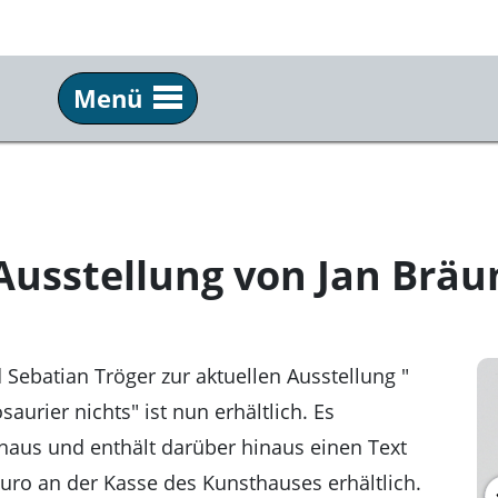
Menü
Besuch
Ha
Programm
Übe
Öffnungszeiten & Tickets
Kon
Ausstellung von Jan Brä
Mediathek
Part
Publikationen
Pre
Sebatian Tröger zur aktuellen Ausstellung "
Kun
aurier nichts" ist nun erhältlich. Es
haus und enthält darüber hinaus einen Text
 Euro an der Kasse des Kunsthauses erhältlich.