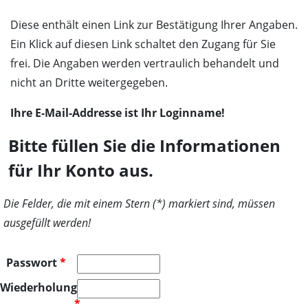
Diese en­thält ei­nen Link zur Bestä­ti­gung Ihr­er An­gaben.
Ein Klick auf die­sen Link schal­tet den Zu­gang für Sie
frei. Die An­gaben wer­den ver­traulich be­han­delt und
nicht an Dritte weit­ergegeben.
Ihre E-Mail-Addresse ist Ihr Loginname!
Bitte füllen Sie die Informationen
für Ihr Konto aus.
Die Felder, die mit einem Stern (*) markiert sind, müssen
ausgefüllt werden!
Passwort
*
Wiederholung:
*