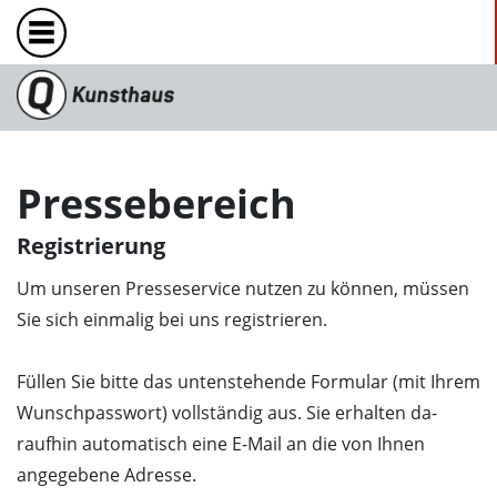
Pressebereich
Registrierung
Um unseren Press­e­ser­vice nutzen zu kön­nen, müssen
Sie sich ein­ma­lig bei uns reg­istri­eren.
Füllen Sie bitte das un­ten­ste­hende For­mu­lar (mit Ihrem
Wun­sch­pass­wort) voll­ständig aus. Sie er­hal­ten da­
raufhin au­to­ma­tisch eine E-Mail an die von Ih­nen
angegebene Adresse.