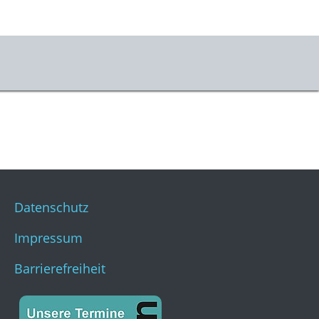
er uns
m & Kontakt
s
stKulturQuartier
Datenschutz
Impressum
Barrierefreiheit