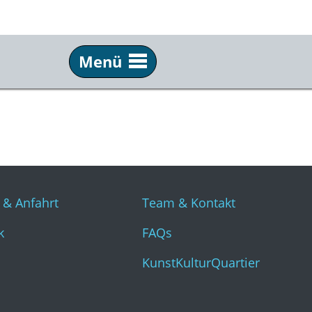
Menü
Info
Üb
Tickets & Anfahrt
Tea
Technik
FAQ
Presse
Kun
 & Anfahrt
Team & Kontakt
k
FAQs
KunstKulturQuartier