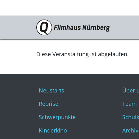
Programm
Neustarts
Diese Veranstaltung ist abgelaufen.
Reprise
Schwerpunkte
Neustarts
Über 
Kinderkino
Reprise
Team 
Stummfilm
Schwerpunkte
Schul
Cine International
Kinderkino
Archiv
Filmclub