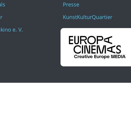
als
Presse
r
KunstKulturQuartier
ino e. V.