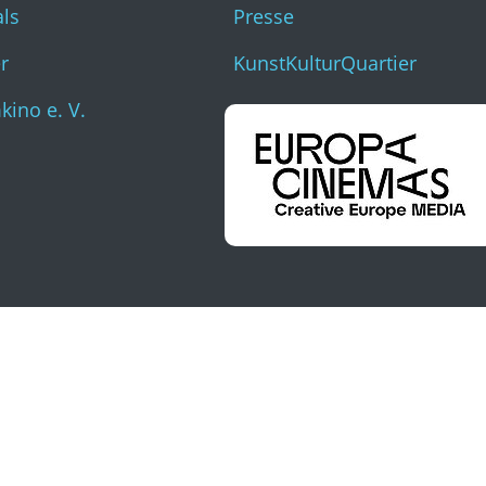
als
Presse
r
KunstKulturQuartier
ino e. V.