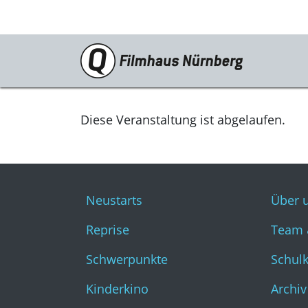
Programm
Neustarts
Diese Veranstaltung ist abgelaufen.
Reprise
Schwerpunkte
Neustarts
Über 
Kinderkino
Reprise
Team 
Stummfilm
Schwerpunkte
Schul
Cine International
Kinderkino
Archiv
Filmclub