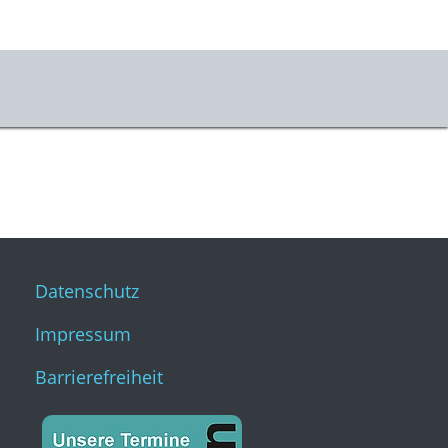
vice
ets
ahrt & Besuch
mhauscafé
Datenschutz
sletter
Impressum
sse
Barrierefreiheit
stKulturQuartier