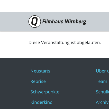
Programm
Neustarts
Diese Veranstaltung ist abgelaufen.
Reprise
Schwerpunkte
Neustarts
Über 
Kinderkino
Reprise
Team 
Stummfilm
Schwerpunkte
Schul
Cine International
Kinderkino
Archiv
Filmclub