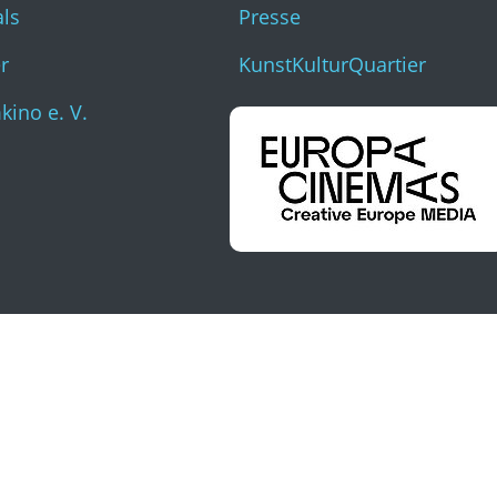
als
Presse
r
KunstKulturQuartier
ino e. V.