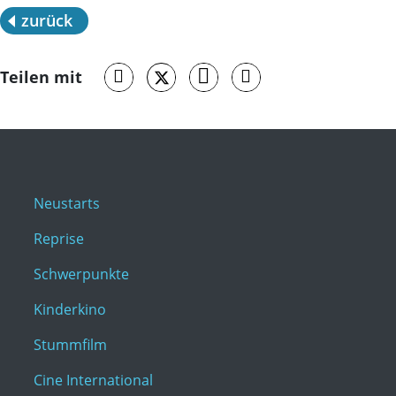
zurück
Teilen mit
Neustarts
Reprise
Schwerpunkte
Kinderkino
Stummfilm
Cine International