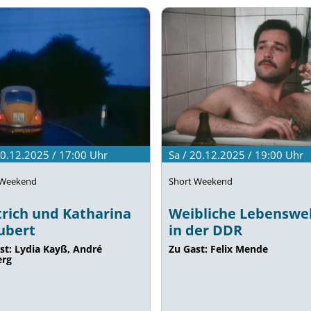
20.12.2025 / 17:00
Uhr
Sa / 20.12.2025 / 19:00
Uhr
 Weekend
Short Weekend
trich und Katharina
Weibliche Lebenswe
ubert
in der DDR
st: Lydia Kayß, André
Zu Gast: Felix Mende
erg