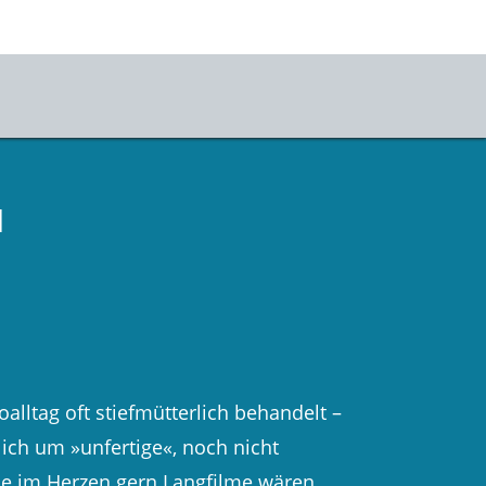
vice
ets
d
ahrt & Besuch
mhauscafé
sletter
sse
alltag oft stiefmütterlich behandelt –
stKulturQuartier
lich um »unfertige«, noch nicht
e im Herzen gern Langfilme wären.