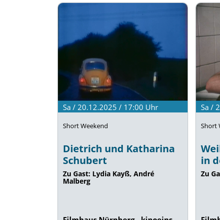
Sa / 20.12.2025 / 17:00
Uhr
Sa / 
Short Weekend
Short
Dietrich und Katharina
Wei
Schubert
in 
Zu Gast: Lydia Kayß, André
Zu Ga
Malberg
Filmhaus Nürnberg - kinoeins
Film