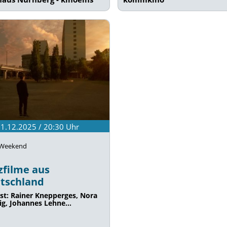
21.12.2025 / 20:30
Uhr
 Weekend
zfilme aus
tschland
st: Rainer Knepperges, Nora
ig, Johannes Lehne…