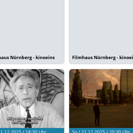
haus Nürnberg - kinoeins
Filmhaus Nürnberg - kinoe
21.12.2025 / 18:30
Uhr
So / 21.12.2025 / 20:30
Uhr