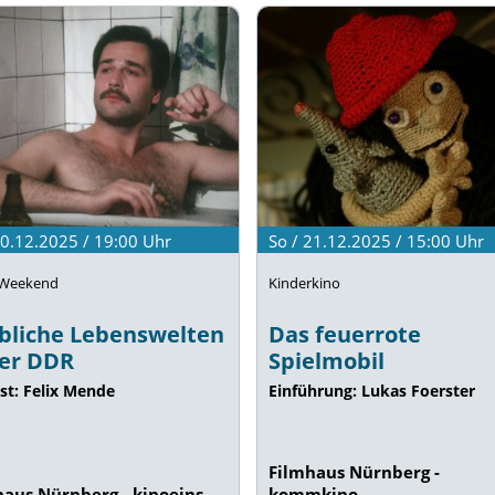
20.12.2025 / 19:00
Uhr
So / 21.12.2025 / 15:00
Uhr
 Weekend
Kinderkino
bliche Lebenswelten
Das feuerrote
der DDR
Spielmobil
st: Felix Mende
Einführung: Lukas Foerster
Filmhaus Nürnberg -
haus Nürnberg - kinoeins
kommkino