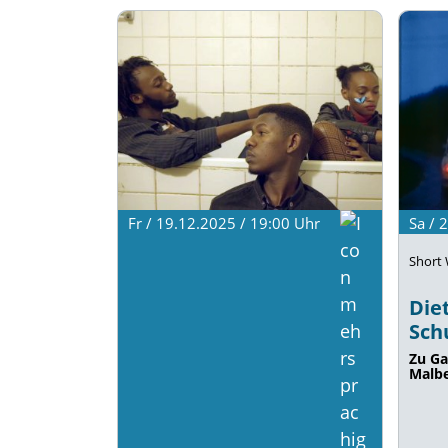
Fr / 19.12.2025 / 19:00
Uhr
Sa / 
Short
Die
Sch
Zu Ga
Malb