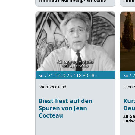
So / 21.12.2025 / 18:30
Uhr
So / 
Short Weekend
Short
Biest liest auf den
Kur
Spuren von Jean
Deu
Cocteau
Zu Ga
Ludw