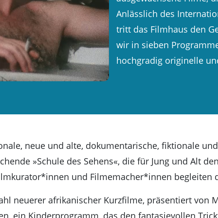
Anlässlich des Internat
tritt das Filmhaus den G
wir in sieben Programme
hochgradig originelle u
nale, neue und alte, dokumentarische, fiktionale und
hende »Schule des Sehens«, die für Jung und Alt den
ilmkurator*innen und Filmemacher*innen begleiten 
 neuerer afrikanischer Kurzfilme, präsentiert von Ma
en, ein Kinderprogramm, das den fantasievollen Tric