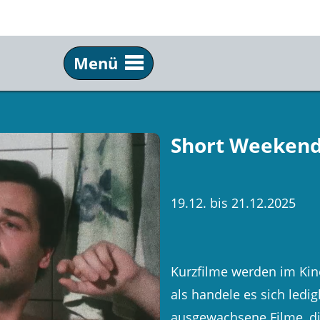
Menü
Info
Ser
Über uns
Tick
Short Weeken
Team & Praktikum
Anf
Schulkino
Fil
19.12. bis 21.12.2025
Archiv
New
Festivals
Pre
Kurzfilme werden im Kino
Partner
Kun
als handele es sich ledig
Kommkino e. V.
ausgewachsene Filme, di