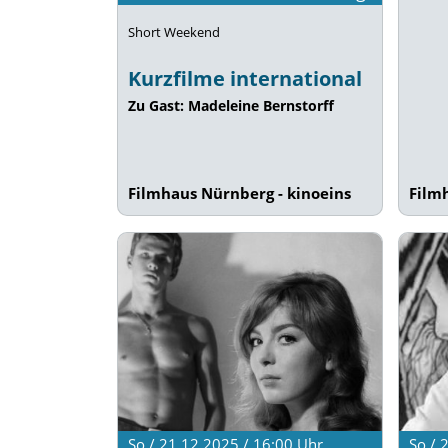
Short Weekend
Kurzfilme international
Zu Gast: Madeleine Bernstorff
Filmhaus Nürnberg - kinoeins
Film
So / 
So / 21.12.2025 / 16:00
Uhr