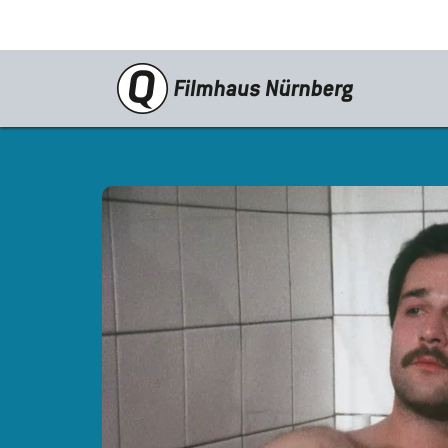
Programm
Neustarts
Reprise
Schwerpunkte
Kinderkino
Stummfilm
Cine International
Filmclub