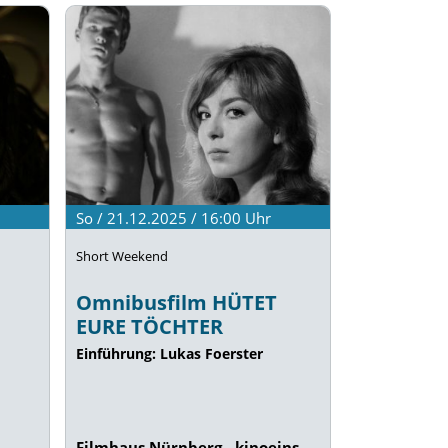
So / 21.12.2025 / 16:00
Uhr
Short Weekend
Omnibusfilm HÜTET
EURE TÖCHTER
Einführung: Lukas Foerster
Filmhaus Nürnberg - kinoeins