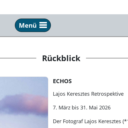
Menü
Besuch
Ha
Programm
Übe
Rückblick
Öffnungszeiten & Tickets
Kon
Mediathek
Part
ECHOS
Publikationen
Pre
Lajos Keresztes Retrospektive
Kun
7. März bis 31. Mai 2026
Der Fotograf Lajos Keresztes (