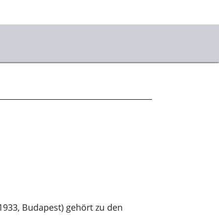
us
r uns
takt
ner:innen
sse
stKulturQuartier
*1933, Budapest) gehört zu den