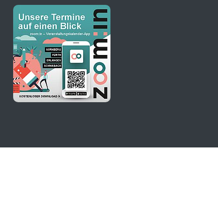
stKulturQuartier