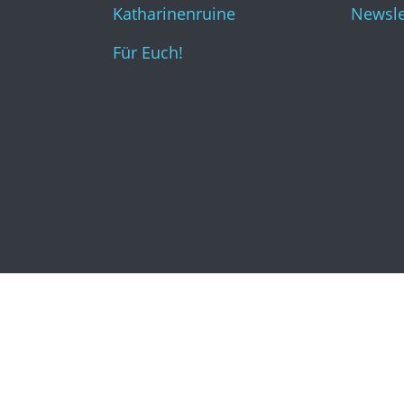
Katharinenruine
Newsle
Für Euch!