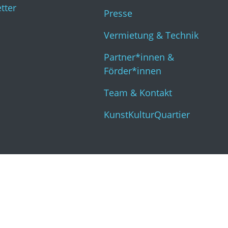
tter
Kun
Presse
Vermietung & Technik
Partner*innen &
Förder*innen
Team & Kontakt
KunstKulturQuartier