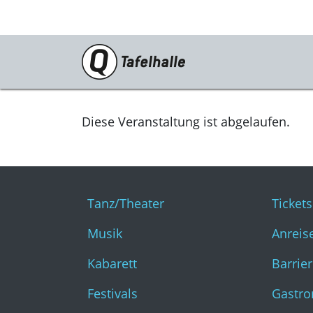
PROGRAMM
Tanz/Theater
Diese Veranstaltung ist abgelaufen.
Musik
Kabarett
Tanz/Theater
Ticket
Festivals
Musik
Anreis
Katharinenruine
Kabarett
Barrier
Für Euch!
Festivals
Gastr