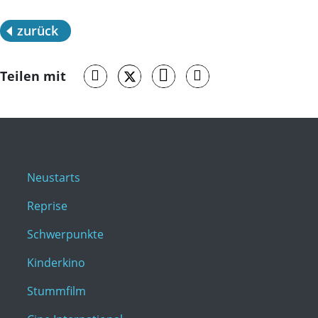
zurück
Teilen mit
Neustarts
Reprise
Schwerpunkte
Kinderkino
Stummfilm