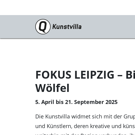
Programm
Aktuell
Dauerausstellung
FOKUS LEIPZIG – B
Sonderausstellungen
Wölfel
Vorschau
5. April bis 21. September 2025
Archiv
Veranstaltungen
Die Kunstvilla widmet sich mit der Gr
und Künstlern, deren kreative und küns
Kunstvilla digital