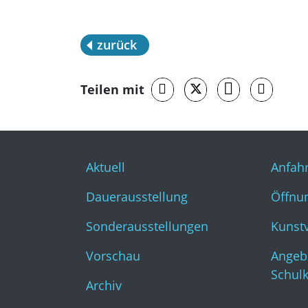
zurück
Teilen mit
Aktuell
Anfahr
Dauerausstellung
Öffnun
Sonderausstellungen
Kunst
Vorschau
Angeb
Schul
Archiv