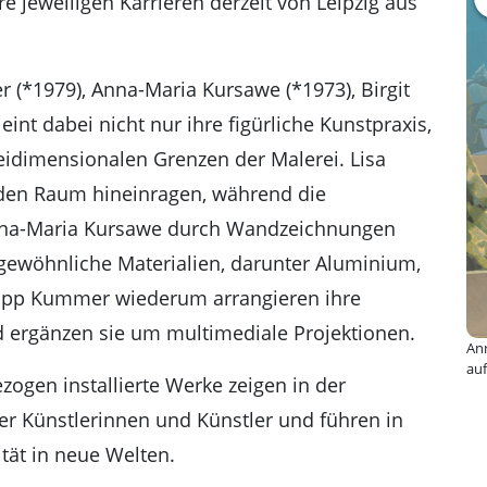
e jeweiligen Karrieren derzeit von Leipzig aus
r (*1979), Anna-Maria Kursawe (*1973), Birgit
int dabei nicht nur ihre figürliche Kunstpraxis,
idimensionalen Grenzen der Malerei. Lisa
n den Raum hineinragen, während die
nna-Maria Kursawe durch Wandzeichnungen
ngewöhnliche Materialien, darunter Aluminium,
hilipp Kummer wiederum arrangieren ihre
d ergänzen sie um multimediale Projektionen.
Ann
auf
ogen installierte Werke zeigen in der
der Künstlerinnen und Künstler und führen in
tät in neue Welten.