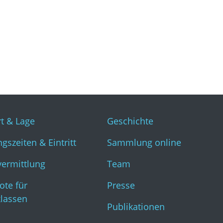
t & Lage
Geschichte
gszeiten & Eintritt
Sammlung online
vermittlung
Team
ote für
Presse
klassen
Publikationen