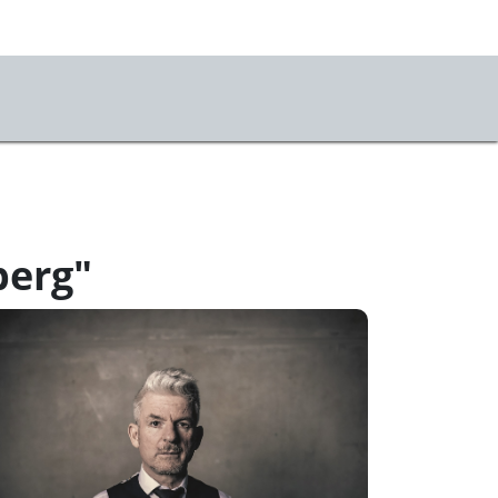
US
r uns
perierende Künstler*innen
berg"
ulsförderung Nürnberg
sse
mietung & Technik
tner*innen & Förder*innen
m & Kontakt