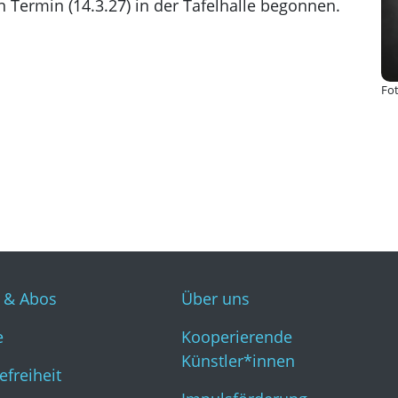
n Termin (14.3.27) in der Tafelhalle begonnen.
Kun
Fot
s & Abos
Über uns
e
Kooperierende
Künstler*innen
efreiheit