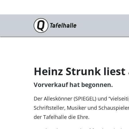
PROGRAMM
Tanz/Theater
Musik
Heinz Strunk liest
Kabarett
Vorverkauf hat begonnen.
Festivals
Katharinenruine
Der Alleskönner (SPIEGEL) und “vielseit
Schriftsteller, Musiker und Schauspieler”
Für Euch!
der Tafelhalle die Ehre.