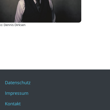
stKulturQuartier
o: Dennis Dirksen
Datenschutz
Impressum
Kontakt