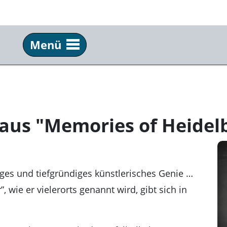
Menü
BESUCH
HA
Tickets & Abos
Übe
Anreise
Koo
 aus "Memories of Heidel
Barrierefreiheit
Imp
Gastronomie
Pre
Newsletter
Ver
iges und tiefgründiges künstlerisches Genie …
, wie er vielerorts genannt wird, gibt sich in
Par
Tea