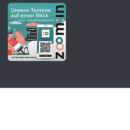
stKulturQuartier