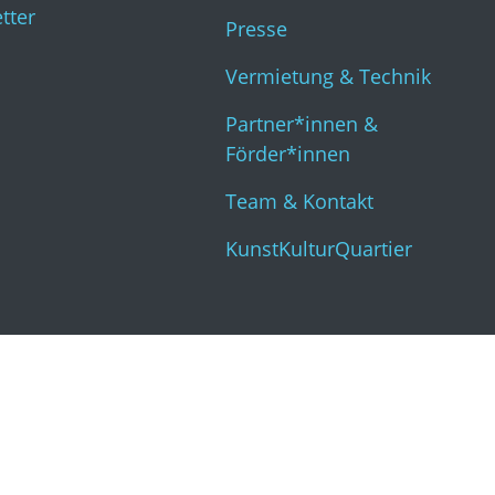
tter
Kun
Presse
Vermietung & Technik
Partner*innen &
Förder*innen
Team & Kontakt
KunstKulturQuartier