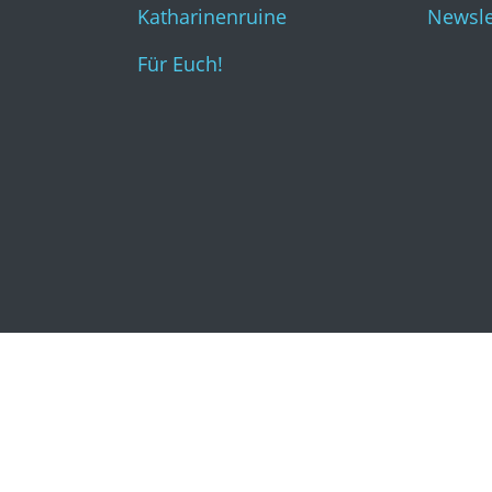
Katharinenruine
Newsle
Für Euch!