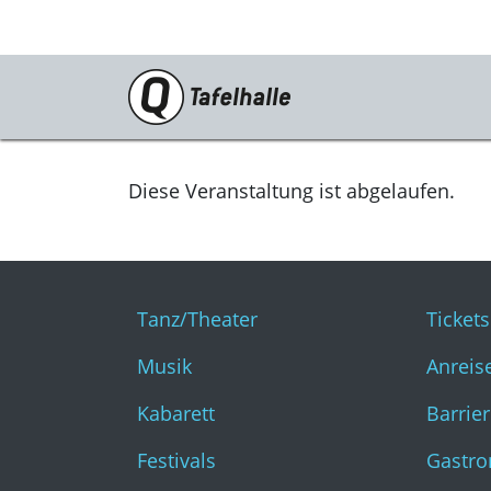
PROGRAMM
Tanz/Theater
Diese Veranstaltung ist abgelaufen.
Musik
Kabarett
Tanz/Theater
Ticket
Festivals
Musik
Anreis
Katharinenruine
Kabarett
Barrier
Für Euch!
Festivals
Gastr