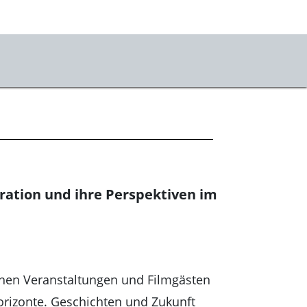
vice
ets
ahrt & Besuch
mhauscafé
gration und ihre Perspektiven im
sletter
sse
stKulturQuartier
hen Veranstaltungen und Filmgästen
rizonte. Geschichten und Zukunft