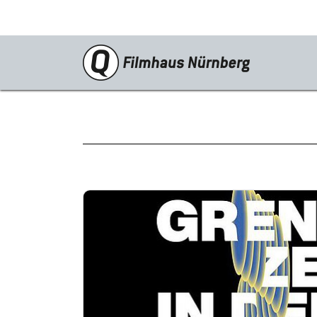
Programm
Neustarts
Reprise
Schwerpunkte
Kinderkino
Stummfilm
Cine International
Filmclub