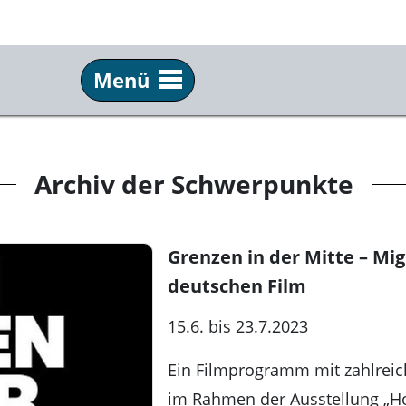
Menü
Info
Ser
Über uns
Tick
Archiv der Schwerpunkte
Team & Praktikum
Anf
Schulkino
Fil
Grenzen in der Mitte – Mi
Archiv
New
deutschen Film
Festivals
Pre
15.6. bis 23.7.2023
Partner
Kun
Ein Filmprogramm mit zahlreic
Kommkino e. V.
im Rahmen der Ausstellung „Ho