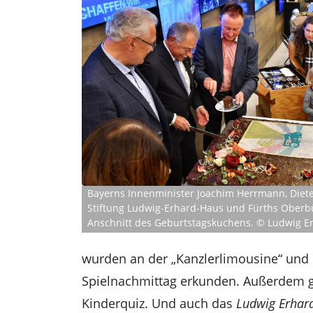
Bayerns Innenminister Joachim Herrmann, Diet
Stiftung Ludwig-Erhard-Haus und Fürths Ober
Anschnitt des Geburtstags­kuchens. © Ludwig 
wurden an der „Kanzlerlimousine“ und 
Spielnachmittag erkunden. Außerdem ga
Kinderquiz. Und auch das
Ludwig Erhard