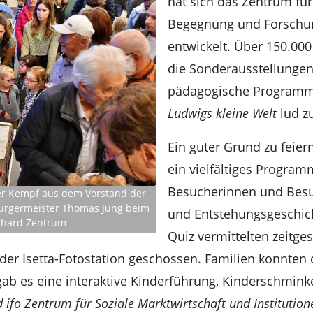
hat sich das Zentrum fü
Begegnung und Forschu
entwickelt. Über 150.00
die Sonderausstellungen
pädagogische Programme
Ludwigs kleine Welt
lud z
Ein guter Grund zu feie
ein vielfältiges Program
Besucherinnen und Besuc
er Kempf aus dem Vorstand der
bürgermeister Thomas Jung beim
und Entstehungsgeschic
Erhard Zentrum
Quiz vermittelten zeitge
der Isetta-Fotostation geschossen. Familien konnte
b es eine interaktive Kinderführung, Kinderschmink
 ifo Zentrum für Soziale Marktwirtschaft und Instituti