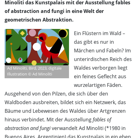
Minoliti das Kunstpalais mit der Ausstellung fables
of abstraction and fungi in eine Welt der
geometrischen Abstraktion.
Ein Flüstern im Wald –
das gibt es nur in
Märchen und Fabeln? Im
unterirdischen Reich des
Waldes verborgen liegt
Ad Minoliti, Bird, 2023, digitale
Illustration © Ad Minoliti
ein feines Geflecht aus
wurzelartigen Fäden.
Ausgehend von den Pilzen, die sich über den
Waldboden ausbreiten, bildet sich ein Netzwerk, das
Bäume und Lebewesen des Waldes über Artgrenzen
hinaus verbindet. Mit der Ausstellung
fables of
abstraction and fungi
verwandelt Ad Minoliti (*1980 in
Buenos Aires, Argentinien) das Kunstpalais in ein eben