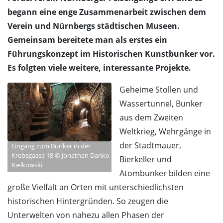
begann eine enge Zusammenarbeit zwischen dem
Verein und Nürnbergs städtischen Museen.
Gemeinsam bereitete man als erstes ein
Führungskonzept im Historischen Kunstbunker vor.
Es folgten viele weitere, interessante Projekte.
Geheime Stollen und
Wassertunnel, Bunker
aus dem Zweiten
Weltkrieg, Wehrgänge in
der Stadtmauer,
Eingang zum Bunker in der
Krebsgasse 18 © Jonathan Danko-
Bierkeller und
Kielkowski
Atombunker bilden eine
große Vielfalt an Orten mit unterschiedlichsten
historischen Hintergründen. So zeugen die
Unterwelten von nahezu allen Phasen der