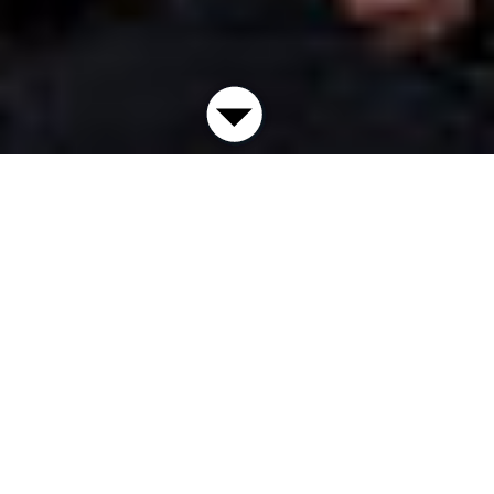
Die Kunstvilla im KunstKulturQuartier ist ein
städtisches Museum, das sich mit seinen
Ausstellungen der Präsentation, Vermittlung und
Erforschung der regionalen Kunstgeschichte widmet.
In einer denkmalgeschützten historischen Villa, die
für ihre neue Bestimmung als Ausstellungsgebäude
aufwendig renoviert und umgebaut wurde, zeigt das
Museum auf rund 600 Quadratmetern thematische