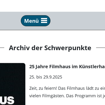
Menü
Info
Ser
Über uns
Tick
Archiv der Schwerpunkte
Team & Praktikum
Anf
Schulkino
Fil
25 Jahre Filmhaus im Künstlerh
Archiv
New
25. bis 29.9.2025
Festivals
Pre
Zeit, zu feiern! Das Filmhaus lädt z
Partner
Kun
vielen Filmgästen. Das Programm ist je
Kommkino e. V.