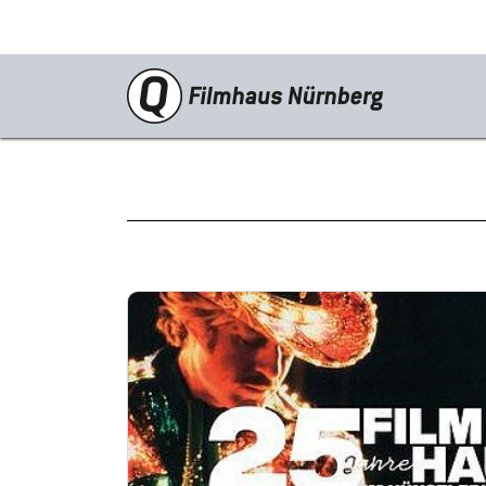
Programm
Neustarts
Reprise
Schwerpunkte
Kinderkino
Stummfilm
Cine International
Filmclub