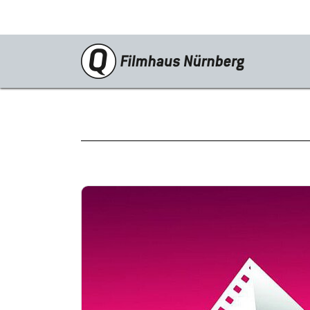
Programm
Neustarts
Reprise
Schwerpunkte
Kinderkino
Stummfilm
Cine International
Filmclub