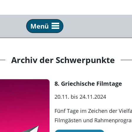
Menü
Info
Ser
Über uns
Tick
Archiv der Schwerpunkte
Team & Praktikum
Anf
Schulkino
Fil
8. Griechische Filmtage
Archiv
New
20.11. bis 24.11.2024
Festivals
Pre
Fünf Tage im Zeichen der Vielfa
Partner
Kun
Filmgästen und Rahmenprogr
Kommkino e. V.