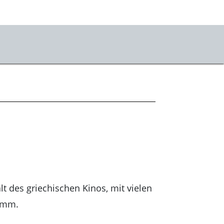
vice
ets
ahrt & Besuch
mhauscafé
sletter
sse
lt des griechischen Kinos, mit vielen
stKulturQuartier
amm.