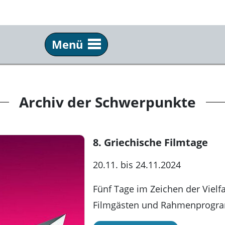
Menü
Info
Ser
Über uns
Tick
Archiv der Schwerpunkte
Team & Praktikum
Anf
Schulkino
Fil
8. Griechische Filmtage
Archiv
New
20.11. bis 24.11.2024
Festivals
Pre
Fünf Tage im Zeichen der Vielfa
Partner
Kun
Filmgästen und Rahmenprogr
Kommkino e. V.