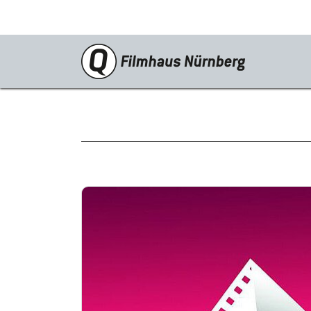
Programm
Neustarts
Reprise
Schwerpunkte
Kinderkino
Stummfilm
Cine International
Filmclub