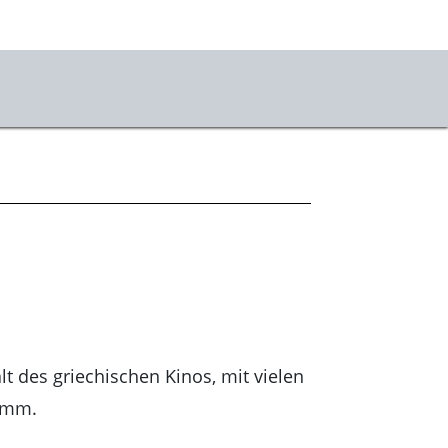
vice
ets
ahrt & Besuch
mhauscafé
sletter
sse
lt des griechischen Kinos, mit vielen
stKulturQuartier
amm.