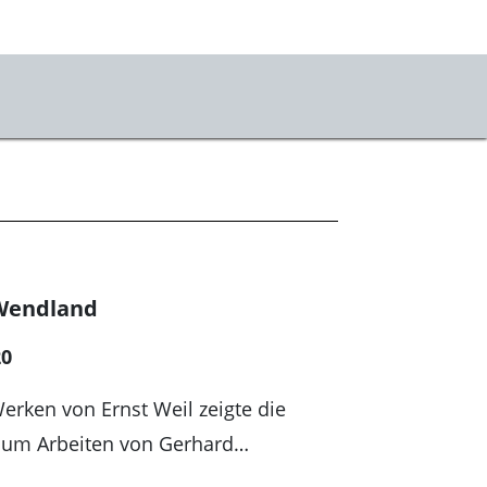
seum
chichte
mlung online
m
Wendland
sse
20
likationen
Werken von Ernst Weil zeigte die
tvillige e.V.
raum Arbeiten von Gerhard…
stKulturQuartier