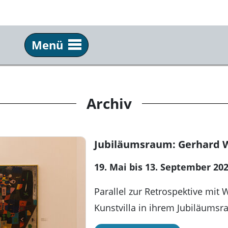
Menü
Besuch
Mu
Anfahrt & Lage
Ges
Archiv
Öffnungszeiten & Eintritt
Sam
Kunstvermittlung
Tea
Jubiläumsraum: Gerhard 
Angebote für Schulklassen
Pre
19. Mai bis 13. September 20
Pub
Parallel zur Retrospektive mit 
Kuns
Kunstvilla in ihrem Jubiläums
Kun