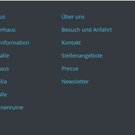
us
Über uns
erhaus
Besuch und Anfahrt
 Information
Kontakt
alle
Stellenangebote
haus
Presse
lla
Newsletter
lle
inenruine