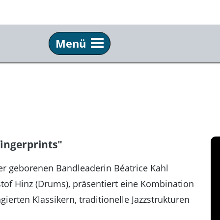
Menü
Häuser
Inf
Filmhaus
Übe
Künstlerhaus
Bes
Kultur Information
Kon
fingerprints"
Kunsthalle
Ste
Kunsthaus
Pre
er geborenen Bandleaderin Béatrice Kahl
istof Hinz (Drums), präsentiert eine Kombination
Kunstvilla
New
erten Klassikern, traditionelle Jazzstrukturen
Tafelhalle