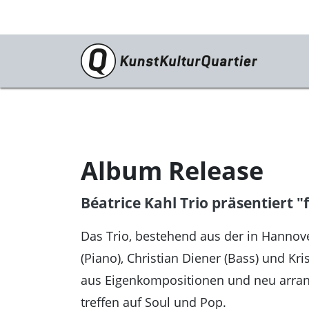
Programm
Ausstellungen
Digitale Kultur
Album Release
Festivals
Béatrice Kahl Trio präsentiert "
Film
Literatur & Diskurs
Das Trio, bestehend aus der in Hannov
(Piano), Christian Diener (Bass) und Kr
Musik
aus Eigenkompositionen und neu arrangi
Tanz & Theater
treffen auf Soul und Pop.