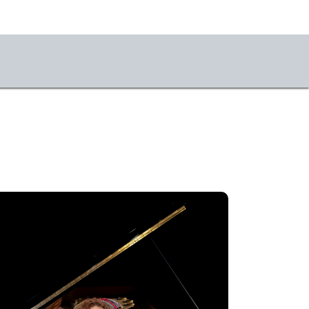
o
r uns
uch und Anfahrt
takt
llenangebote
sse
sletter