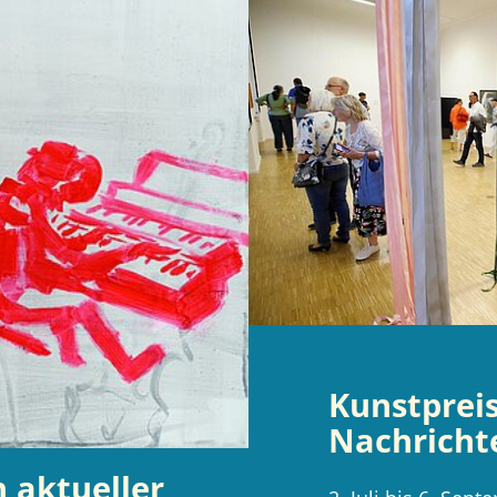
Katharinenruine
Kunstprei
Nachricht
n aktueller