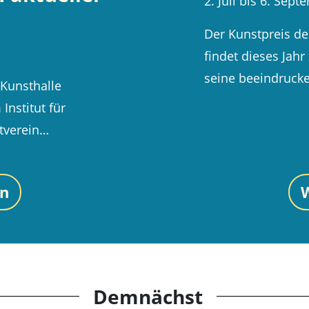
2. Juli bis 6. Sep
Der Kunstpreis d
findet dieses Jahr
seine beeindruc
 Kunsthalle
nstitut für
tverein…
en
W
Demnächst