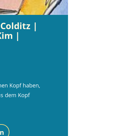
Colditz |
Kim |
|
enen Kopf haben,
us dem Kopf
en