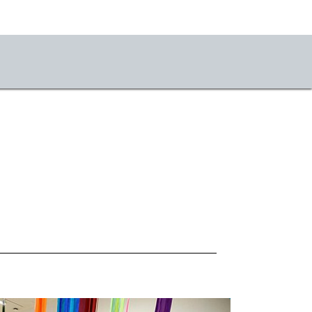
o
r uns
uch und Anfahrt
takt
llenangebote
sse
sletter