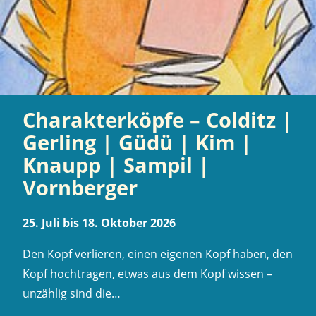
Charakterköpfe – Colditz |
Gerling | Güdü | Kim |
Knaupp | Sampil |
Vornberger
25. Juli bis 18. Oktober 2026
Den Kopf verlieren, einen eigenen Kopf haben, den
Kopf hochtragen, etwas aus dem Kopf wissen –
unzählig sind die…