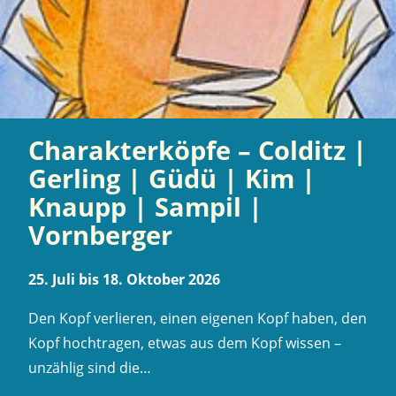
Charakterköpfe – Colditz |
Gerling | Güdü | Kim |
Knaupp | Sampil |
Vornberger
25. Juli bis 18. Oktober 2026
Den Kopf verlieren, einen eigenen Kopf haben, den
Kopf hochtragen, etwas aus dem Kopf wissen –
unzählig sind die…