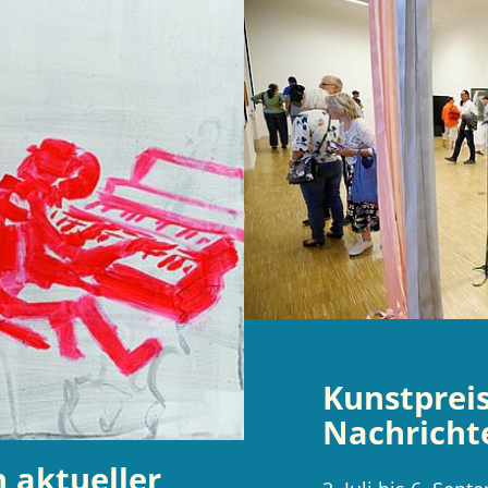
Katharinenruine
Kunstprei
Nachricht
n aktueller