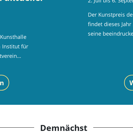
2. Juli bis 6. Sep
Der Kunstpreis d
findet dieses Jahr
seine beeindruc
 Kunsthalle
nstitut für
tverein…
en
W
Demnächst