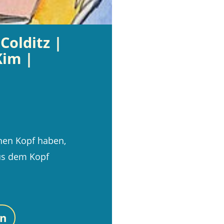
Colditz |
Kim |
|
enen Kopf haben,
us dem Kopf
en