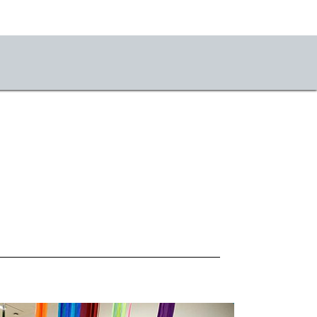
o
r uns
uch und Anfahrt
takt
llenangebote
sse
sletter