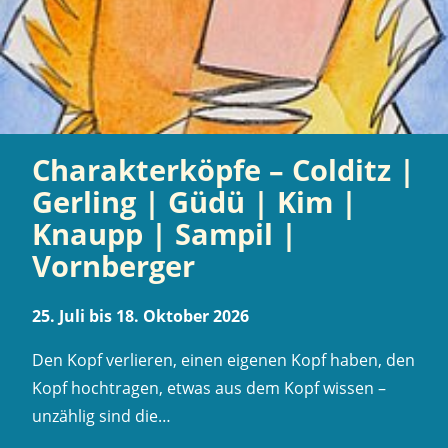
Charakterköpfe – Colditz |
Gerling | Güdü | Kim |
Knaupp | Sampil |
Vornberger
25. Juli bis 18. Oktober 2026
Den Kopf verlieren, einen eigenen Kopf haben, den
Kopf hochtragen, etwas aus dem Kopf wissen –
unzählig sind die…