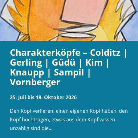
Charakterköpfe – Colditz |
Gerling | Güdü | Kim |
Knaupp | Sampil |
Vornberger
25. Juli bis 18. Oktober 2026
Den Kopf verlieren, einen eigenen Kopf haben, den
Kopf hochtragen, etwas aus dem Kopf wissen –
unzählig sind die…