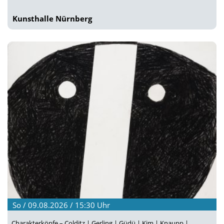
Kunsthalle Nürnberg
So / 09.08.2026 / 15:30
Uhr
Charakterköpfe – Colditz | Gerling | Güdü | Kim | Knaupp |