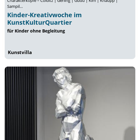
Charakterköpfe – Colditz | Gerling | Güdü | Kim | Knaupp |
Sampil…
Kinder-Kreativwoche im
KunstKulturQuartier
für Kinder ohne Begleitung
Kunstvilla