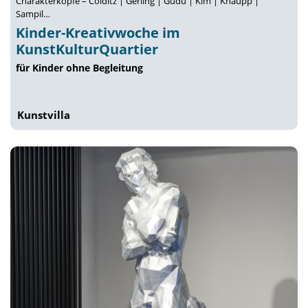
Charakterköpfe – Colditz | Gerling | Güdü | Kim | Knaupp |
Sampil…
Kinder-Kreativwoche im
KunstKulturQuartier
für Kinder ohne Begleitung
Kunstvilla