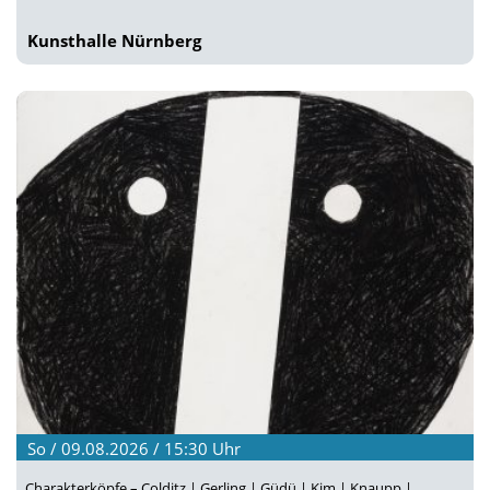
Kunsthalle Nürnberg
So / 09.08.2026 / 15:30
Uhr
Charakterköpfe – Colditz | Gerling | Güdü | Kim | Knaupp |