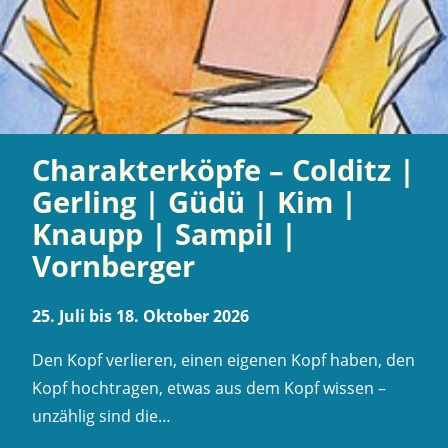
Charakterköpfe – Colditz |
Gerling | Güdü | Kim |
Knaupp | Sampil |
Vornberger
25. Juli bis 18. Oktober 2026
Den Kopf verlieren, einen eigenen Kopf haben, den
Kopf hochtragen, etwas aus dem Kopf wissen –
unzählig sind die…