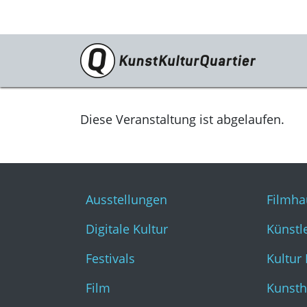
Programm
Ausstellungen
Diese Veranstaltung ist abgelaufen.
Digitale Kultur
Festivals
Ausstellungen
Filmha
Film
Digitale Kultur
Künstl
Literatur & Diskurs
Festivals
Kultur
Musik
Film
Kunsth
Tanz & Theater