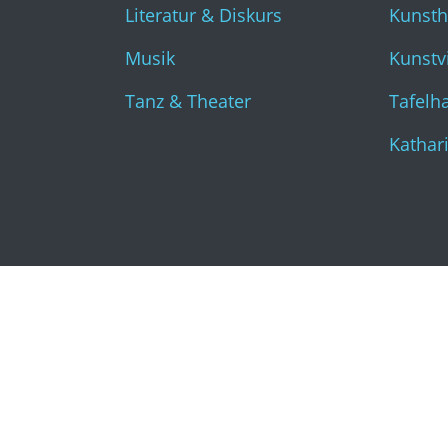
Literatur & Diskurs
Kunst
Musik
Kunstvi
Tanz & Theater
Tafelha
Kathar