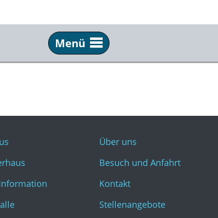
Menü
Häuser
Inf
Filmhaus
Übe
Künstlerhaus
Bes
Kultur Information
Kon
us
Über uns
Kunsthalle
Ste
erhaus
Besuch und Anfahrt
Kunsthaus
Pre
 Information
Kontakt
Kunstvilla
New
alle
Stellenangebote
Tafelhalle