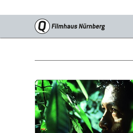
Programm
Neustarts
Reprise
Schwerpunkte
Kinderkino
Stummfilm
Cine International
Filmclub