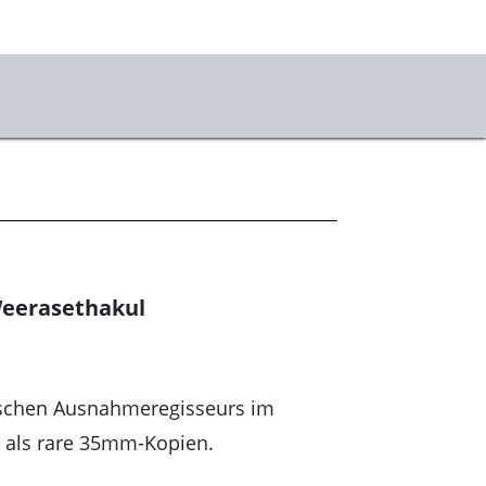
vice
ets
ahrt & Besuch
mhauscafé
eerasethakul
sletter
sse
dischen Ausnahmeregisseurs im
stKulturQuartier
 als rare 35mm-Kopien.