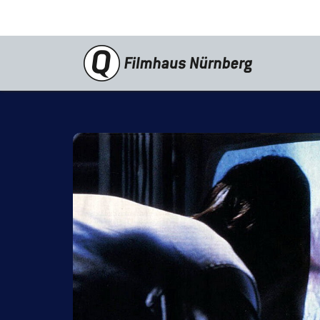
Programm
Neustarts
Reprise
Schwerpunkte
Kinderkino
Stummfilm
Cine International
Filmclub