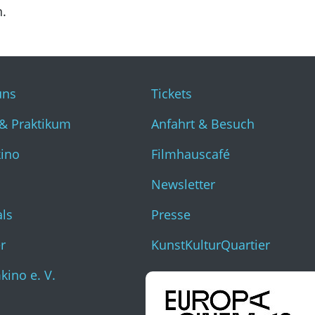
n.
uns
Tickets
& Praktikum
Anfahrt & Besuch
kino
Filmhauscafé
Newsletter
als
Presse
r
KunstKulturQuartier
ino e. V.