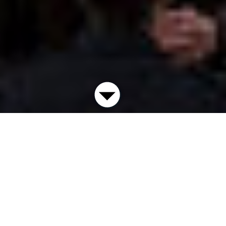
Die Kunstvilla im KunstKulturQuartier ist ein
städtisches Museum, das sich mit seinen
Ausstellungen der Präsentation, Vermittlung und
Erforschung der regionalen Kunstgeschichte widmet.
In einer denkmalgeschützten historischen Villa, die