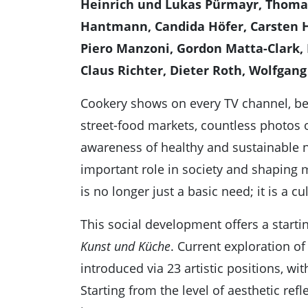
Heinrich und Lukas Pürmayr, Thomas 
Hantmann, Candida Höfer, Carsten Hö
Piero Manzoni, Gordon Matta-Clark, 
Claus Richter, Dieter Roth, Wolfgan
Cookery shows on every TV channel, bes
street-food markets, countless photos 
awareness of healthy and sustainable nu
important role in society and shaping 
is no longer just a basic need; it is a 
This social development offers a starti
Kunst und Küche
. Current exploration of
introduced via 23 artistic positions, wi
Starting from the level of aesthetic ref