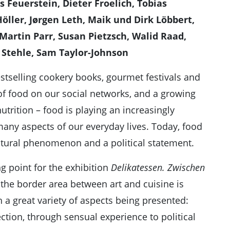
Feuerstein, Dieter Froelich, Tobias
ller, Jørgen Leth, Maik und Dirk Löbbert,
Martin Parr, Susan Pietzsch, Walid Raad,
g Stehle, Sam Taylor-Johnson
tselling cookery books, gourmet festivals and
of food on our social networks, and a growing
trition – food is playing an increasingly
many aspects of our everyday lives. Today, food
cultural phenomenon and a political statement.
ng point for the exhibition
Delikatessen. Zwischen
 the border area between art and cuisine is
th a great variety of aspects being presented:
lection, through sensual experience to political