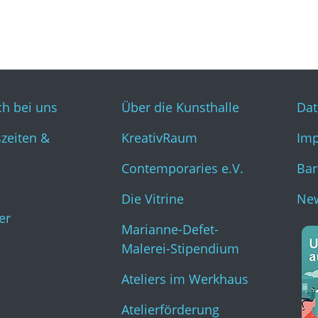
ch bei uns
Über die Kunsthalle
Dat
zeiten &
KreativRaum
Im
Contemporaries e.V.
Bar
Die Vitrine
New
er
Marianne-Defet-
Malerei-Stipendium
Ateliers im Werkhaus
Atelierförderung