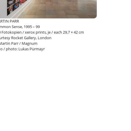
ierförderung
stKulturQuartier
RTIN PARR
mmon Sense, 1995 – 99
 Fotokopien / xerox prints, je / each 29,7 × 42 cm
rtesy Rocket Gallery, London
Martin Parr / Magnum
to / photo: Lukas Pürmayr