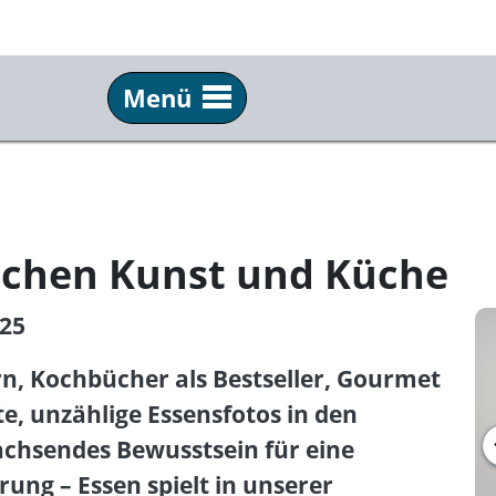
Menü
Besuch
Ha
Ihr Besuch bei uns
Über
Öffnungszeiten & Eintritt
Kre
schen Kunst und Küche
Shop
Con
025
Newsletter
Die 
n, Kochbücher als Bestseller, Gourmet
Presse
Mar
Sti
e, unzählige Essensfotos in den
Kontakt
achsendes Bewusstsein für eine
Ate
ung – Essen spielt in unserer