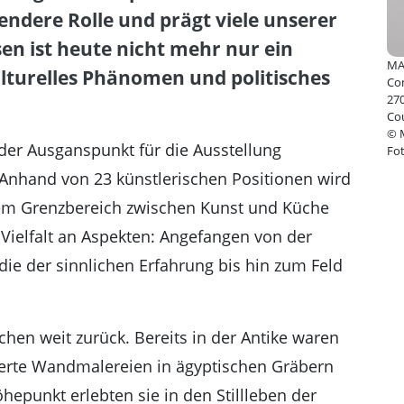
Atel
endere Rolle und prägt viele unserer
Kun
sen ist heute nicht mehr nur ein
MA
lturelles Phänomen und politisches
Co
270
Cou
© 
 der Ausganspunkt für die Ausstellung
Fo
 Anhand von 23 künstlerischen Positionen wird
dem Grenzbereich zwischen Kunst und Küche
e Vielfalt an Aspekten: Angefangen von der
die der sinnlichen Erfahrung bis hin zum Feld
hen weit zurück. Bereits in der Antike waren
ieferte Wandmalereien in ägyptischen Gräbern
hepunkt erlebten sie in den Stillleben der