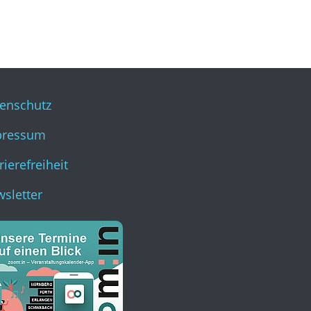
enschutz
pressum
rierefreiheit
sletter