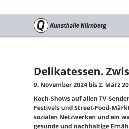
Programm
Aktuelle Ausstellung
Vorschau
Delikatessen. Zwi
Archiv
9. November 2024 bis 2. März 2
Veranstaltungen
Koch-Shows auf allen TV-Sender
Kunsthalle digital
Festivals und Street-Food-Märkt
Vermittlungsangebote
sozialen Netzwerken und ein w
Schulangebote
gesunde und nachhaltige Ernähr