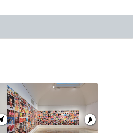
us
 die Kunsthalle
ativRaum
temporaries e.V.
Vitrine
ianne-Defet-Malerei-
pendium
liers im Werkhaus