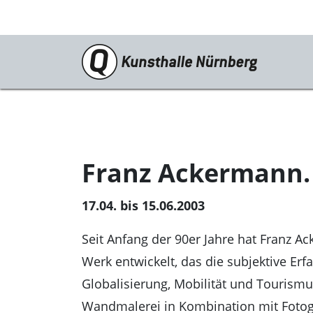
Programm
Aktuelle Ausstellung
Vorschau
Franz Ackermann. 
Archiv
17.04. bis 15.06.2003
Veranstaltungen
Kunsthalle digital
Seit Anfang der 90er Jahre hat Franz Ac
Werk entwickelt, das die subjektive Er
Vermittlungsangebote
Globalisierung, Mobilität und Tourism
Schulangebote
Wandmalerei in Kombination mit Fotogra