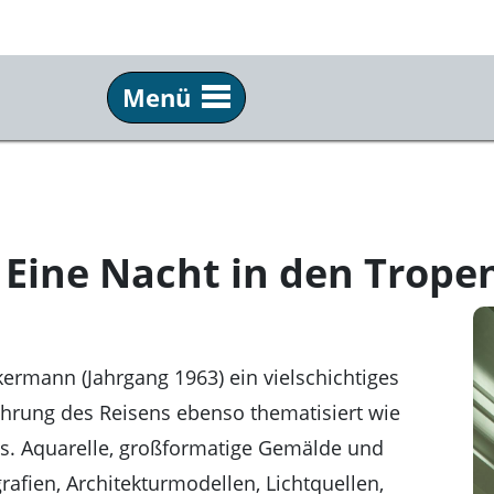
Menü
Besuch
Ha
Ihr Besuch bei uns
Über
Öffnungszeiten & Eintritt
Kre
Eine Nacht in den Trope
Shop
Con
Newsletter
Die 
Presse
Mar
kermann (Jahrgang 1963) ein vielschichtiges
Sti
fahrung des Reisens ebenso thematisiert wie
Kontakt
us. Aquarelle, großformatige Gemälde und
Ate
fien, Architekturmodellen, Lichtquellen,