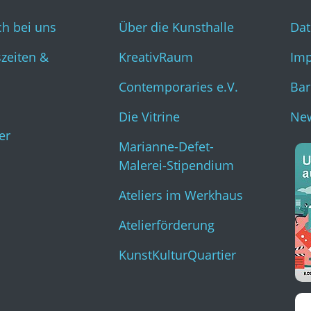
ch bei uns
Über die Kunsthalle
Dat
zeiten &
KreativRaum
Im
Contemporaries e.V.
Bar
Die Vitrine
New
er
Marianne-Defet-
Malerei-Stipendium
Ateliers im Werkhaus
Atelierförderung
KunstKulturQuartier