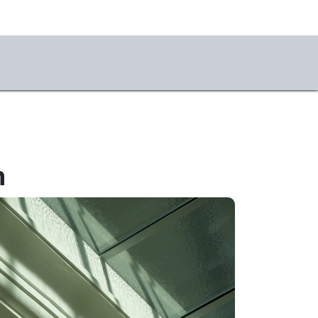
us
 die Kunsthalle
ativRaum
n
temporaries e.V.
Vitrine
ianne-Defet-Malerei-
pendium
liers im Werkhaus