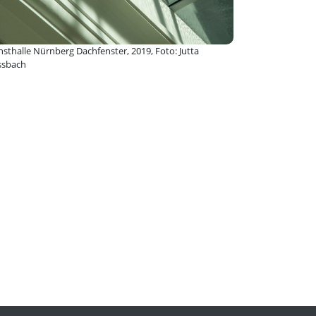
ierförderung
stKulturQuartier
sthalle Nürnberg Dachfenster, 2019, Foto: Jutta
ssbach